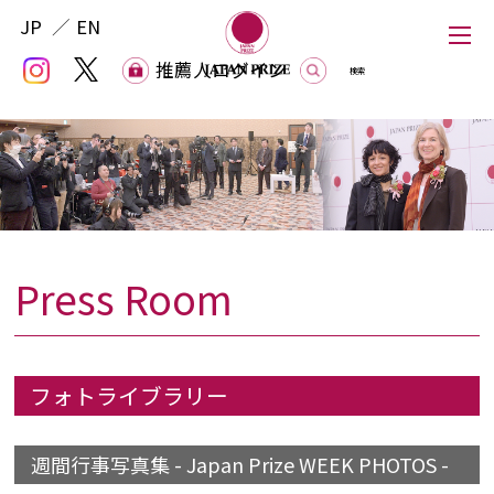
JP
EN
推薦人ログイン
推薦人ログイン
Press Room
Japan Prize
The Japan Prize Foundation
フォトライブラリー
Laureates
週間行事写真集 - Japan Prize WEEK PHOTOS -