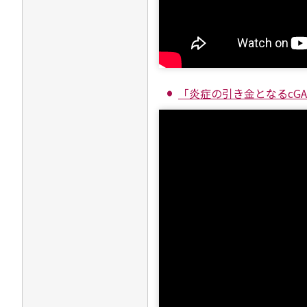
「炎症の引き金となるcG