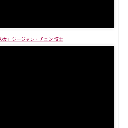
のか」ジージャン・チェン 博士