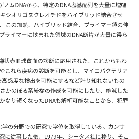
ゲノムDNAから、特定のDNA塩基配列を大量に増幅
オキシオリゴヌクレオチドをハイブリッド結合させ
る。この加熱、ハイブリッド結合、プライマー鎖の伸
プライマーに挟まれた領域のDNA断片が大量に得ら
で鎌状赤血球貧血の診断に応用された。これからもわ
定やこれら疾病の診断を可能とし、マイコバクテリア
速で高感度な検出を可能にするなど計り知れないもの
にさかのぼる系統樹の作成を可能にしたり、絶滅した
かなり短くなったDNAも解析可能なことから、犯罪
生化学の分野での研究で学位を取得している。カンサ
に従事した後、1979年、シータス社に移り、そこ