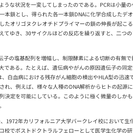
ような状況を一変してしまったのである。PCRは小量の
り一本鎖とし、得られた各一本鎖DNAに化学合成したデ
型としたオリゴヌクレオチドプライマーの鎖の伸長が起こ
えてゆき、30サイクルほどの反応を繰り返すと、二つの
ン遺伝子の塩基配列を増幅し、制限酵素による切断の有無
絶大である。たとえば、遺伝病やがんの原因遺伝子の同
いは、白血病における残存がん細胞の検出やHLA型の迅
され、例えば、様々な人種のDNA解析からヒトの起源
配列決定を可能にしている。このように極く微量のしかも
。
後、1972年カリフォルニア大学バークレイ校において
コ校でポストドクトラルフェローとして医学生化学の研究