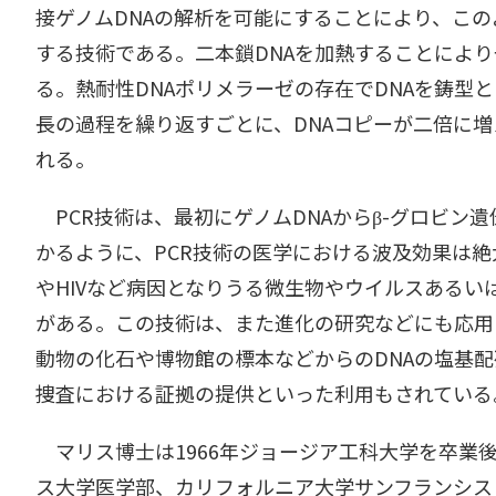
接ゲノムDNAの解析を可能にすることにより、この
する技術である。二本鎖DNAを加熱することによ
る。熱耐性DNAポリメラーゼの存在でDNAを鋳
長の過程を繰り返すごとに、DNAコピーが二倍に増
れる。
PCR技術は、最初にゲノムDNAからβ-グロビ
かるように、PCR技術の医学における波及効果は
やHIVなど病因となりうる微生物やウイルスある
がある。この技術は、また進化の研究などにも応用
動物の化石や博物館の標本などからのDNAの塩基
捜査における証拠の提供といった利用もされている
マリス博士は1966年ジョージア工科大学を卒業
ス大学医学部、カリフォルニア大学サンフランシス