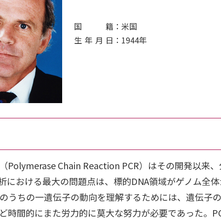
国籍
：米国
生年月日
：1944年
merase Chain Reaction PCR）はその
析における最大の問題点は、標的DNA領域がゲノム全
このうちの一遺伝子の動向を理解するためには、遺伝子の
ど時間的にまた労力的に莫大な努力が必要であった。P