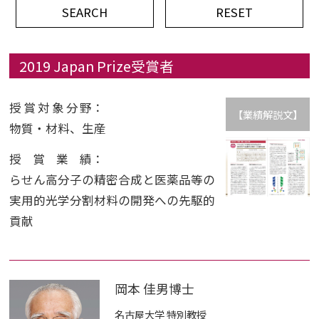
平成記念研究助成
ビデオ
2019 Japan Prize受賞者
授賞対象分野
：
イベント
【業績解説文】
物質・材料、生産
授賞業績
：
Press
らせん高分子の精密合成と医薬品等の
実用的光学分割材料の開発への先駆的
貢献
岡本 佳男博士
名古屋大学 特別教授