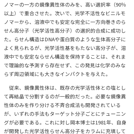
ノマーの一方の鏡像異性体のみを、高い選択率（90％
以上）で重合させた。次いで、光学不活性なビニルモ
ノマーから、溶液中でも安定な完全に一方向巻きのら
せん高分子（光学活性高分子）の選択的合成に成功し
た。らせん構造はDNAや蛋白質のような生体高分子に
よく見られるが、光学活性基をもたない高分子が、溶
液中でも安定ならせん構造を保持することは、それま
で理論的な予測すら存在せず、この発見は化学のみな
らず周辺領域にも大きなインパクトを与えた。
従来、鏡像異性体は、既存の光学活性体との塩とし
て再結晶で分割するのが一般的だった。必要な鏡像異
性体のみを作り分ける不斉合成法も開発されている
が、いずれの手法もターゲット分子ごとにチューニン
グが必要である。これに対し岡本博士は1981年、自身
が開発した光学活性らせん高分子をカラムに充填して