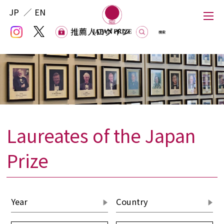
JP
EN
推薦人ログイン
推薦人ログイン
Laureates of the Japan
Japan Prize
Prize
The Japan Prize Foundation
Laureates