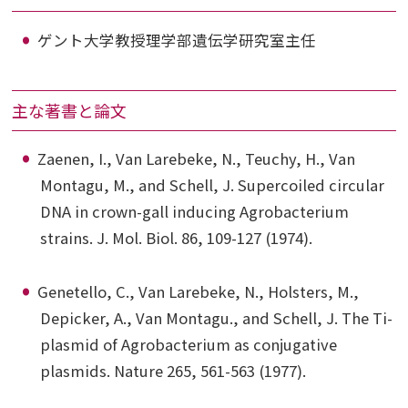
ゲント大学教授理学部遺伝学研究室主任
主な著書と論文
Zaenen, I., Van Larebeke, N., Teuchy, H., Van
Montagu, M., and Schell, J. Supercoiled circular
DNA in crown-gall inducing Agrobacterium
strains. J. Mol. Biol. 86, 109-127 (1974).
Genetello, C., Van Larebeke, N., Holsters, M.,
Depicker, A., Van Montagu., and Schell, J. The Ti-
plasmid of Agrobacterium as conjugative
plasmids. Nature 265, 561-563 (1977).