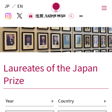
JP
EN
推薦人ログイン
推薦人ログイン
Laureates of the Japan
Japan Prize
Prize
The Japan Prize Foundation
Laureates