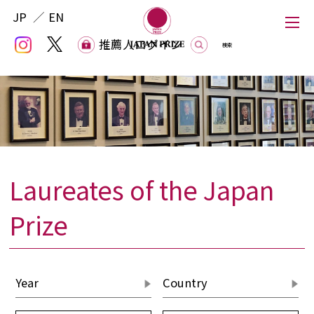
JP
EN
推薦人ログイン
推薦人ログイン
Laureates of the Japan
Japan Prize
Prize
The Japan Prize Foundation
Laureates