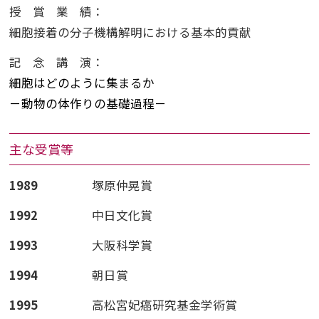
授賞業績
：
細胞接着の分子機構解明における基本的貢献
記念講演
：
細胞はどのように集まるか
－動物の体作りの基礎過程－
主な受賞等
1989
塚原仲晃賞
1992
中日文化賞
1993
大阪科学賞
1994
朝日賞
1995
高松宮妃癌研究基金学術賞