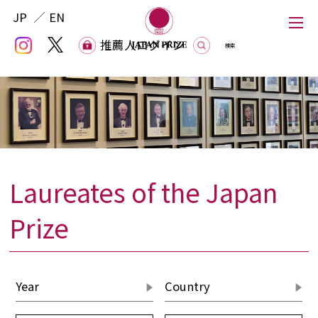
JP
EN
推薦人ログイン
推薦人ログイン
Laureates of the Japan
Japan Prize
Prize
The Japan Prize Foundation
Laureates