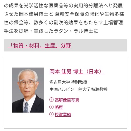
の成果を光学活性な医薬品等の実用的分離法へと発展
させた岡本佳男博士と 食糧安全保障の強化や生物多様
性の保全等、数多くの副次的効果をもたらす土壌管理
手法を提唱・実践したラタン・ラル博士に
「物質・材料、生産」分野
岡本 佳男 博士（日本）
名古屋大学 特別教授
中国ハルビン工程大学 特聘教授
高解像度写真
略歴
授賞業績