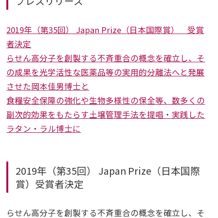
プレスリリース
平成記念研究助成
2019年（第35回） Japan Prize（日本国際賞） 受賞
ビデオ
者決定
らせん高分子を創製する不斉重合の概念を確立し、そ
の成果を光学活性な医薬品等の実用的分離法へと発展
イベント
させた岡本佳男博士と
食糧安全保障の強化や生物多様性の保全等、数多くの
Press
副次的効果をもたらす土壌管理手法を提唱・実践した
ラタン・ラル博士に
2019年（第35回） Japan Prize（日本国際
賞）受賞者決定
らせん高分子を創製する不斉重合の概念を確立し、そ