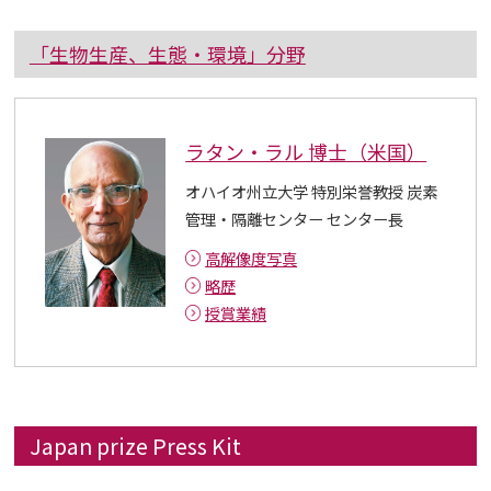
「生物生産、生態・環境」分野
ラタン・ラル 博士（米国）
オハイオ州立大学 特別栄誉教授 炭素
管理・隔離センター センター長
高解像度写真
略歴
授賞業績
Japan prize Press Kit