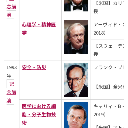
【米国】カリフ
念講
授
演
心理学・精神医
アーヴィド・カー
学
2018）
【スウェーデン
授
1993
安全・防災
フランク・プレス博
年
記
【米国】全米科
念講
演
医学における細
キャリィ・B・マ
胞・分子生物技
2019）
術
【米国】アトミ