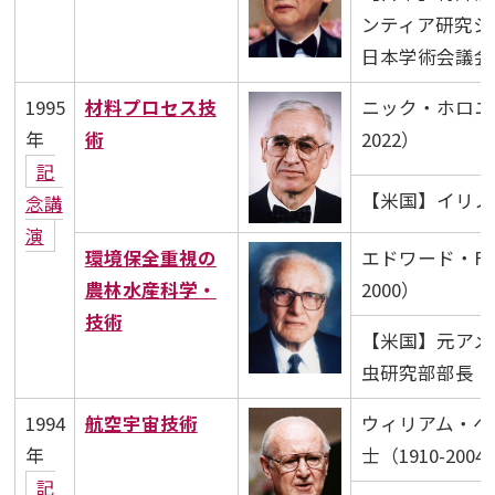
ンティア研究シ
日本学術会議会
1995
材料プロセス技
ニック・ホロニアッ
年
術
2022）
記
【米国】イリノ
念講
演
環境保全重視の
エドワード・F・
農林水産科学・
2000）
技術
【米国】元アメ
虫研究部部長
1994
航空宇宙技術
ウィリアム・ヘ
年
士（1910-2004
記