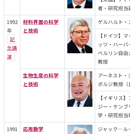
者・研究担当副
1992
材料界面の科学
ゲルハルト・エル
年
と技術
【ドイツ】マッ
記
ッツ・ハーバー
念講
ベルリン自由大
演
教授
生物生産の科学
アーネスト・ジ
と技術
ポルジ教授（192
【イギリス】ア
ジー・ケンブリ
学・研究担当取
1991
応用数学
ジャック―ルイ・