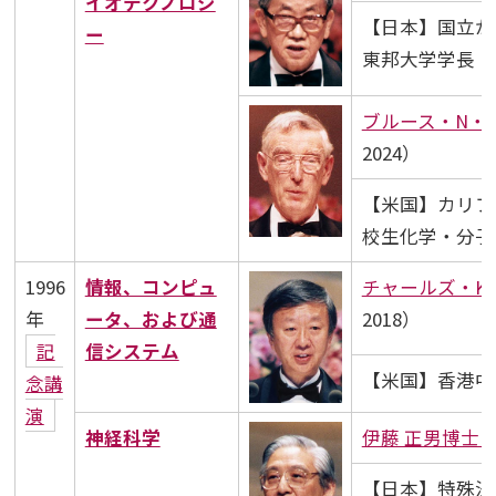
イオテクノロジ
【日本】国立が
ー
東邦大学学長
ブルース・N・
2024）
【米国】カリフ
校生化学・分子
1996
情報、コンピュ
チャールズ・K
年
ータ、および通
2018）
記
信システム
【米国】香港中
念講
演
神経科学
伊藤 正男博士
（
【日本】特殊法