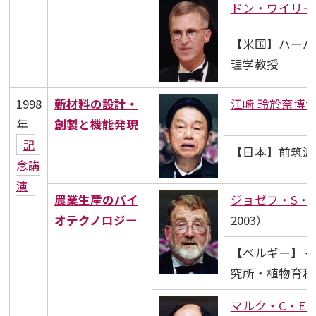
ドン・ワイリ
【米国】ハーバ
理学教授
1998
新材料の設計・
江崎 玲於奈博
年
創製と機能発現
記
【日本】前筑波
念講
演
農業生産のバイ
ジョゼフ・S・
オテクノロジー
2003）
【ベルギー】マ
究所・植物育種
マルク・C・E