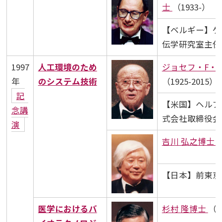
士
（1933-）
【ベルギー】ゲ
伝学研究室主任
1997
人工環境のため
ジョセフ・F・
年
のシステム技術
（1925-2015）
記
【米国】ヘルプ
念講
式会社取締役会
演
吉川 弘之博士
（
【日本】前東京
医学におけるバ
杉村 隆博士
（1