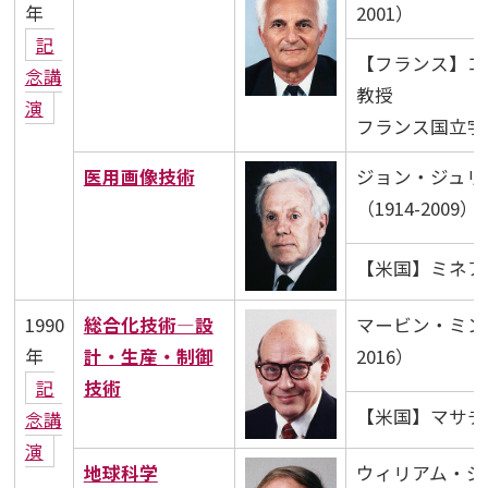
年
2001）
記
【フランス】コ
念講
教授
演
フランス国立宇
医用画像技術
ジョン・ジュリ
（1914-2009）
【米国】ミネア
1990
総合化技術―設
マービン・ミンス
年
計・生産・制御
2016）
記
技術
【米国】マサチ
念講
演
地球科学
ウィリアム・ジ