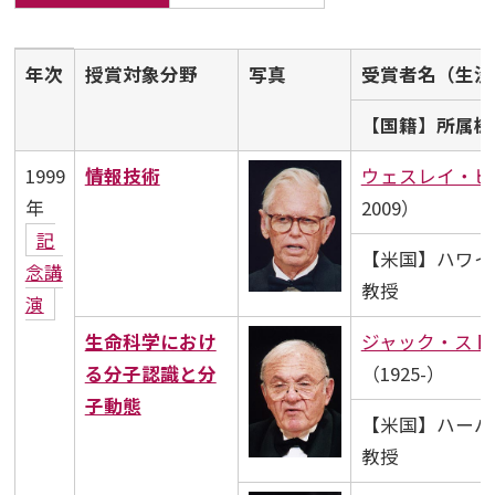
平成記念研究助成
年次
授賞対象分野
写真
受賞者名（生没
ビデオ
【国籍】所属機
イベント
1999
情報技術
ウェスレイ・ピ
年
2009）
記
Press
【米国】ハワイ
念講
教授
演
生命科学におけ
ジャック・スト
る分子認識と分
（1925-）
子動態
【米国】ハーバ
教授